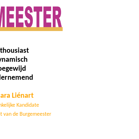
thousiast
ynamisch
oegewijd
dernemend
ara Liénart
kelijke Kandidate
st van de Burgemeester