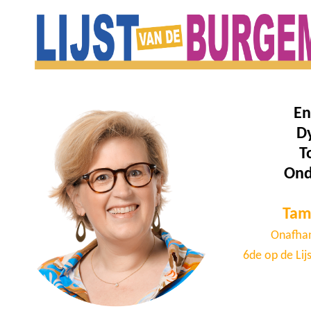
En
D
T
On
Tam
Onafhan
6de op de Lij